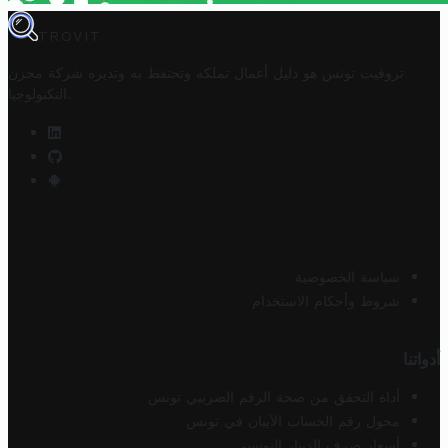
TROVIT
تروفيت تونس هو دليل أعمال تملكه وتحتفظ به وتديره
شركة مخزن
.
التكنولوجيا
سياسة الخصوصية
شروط وأحكام الاستخدام
أدواتنا
أداة التحقق من صحة الرقم الضريبي تونس
محول رقم الحساب الآيبان في تونس
أسعار صرف الدينار التونسي