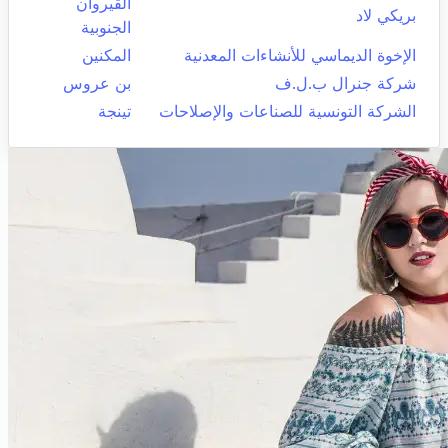
القيروان
بريكي لاد
الجنوبية
الإخوة الديماسي للأنشاءات المعدنية
المكنين
شركة جنرال ب.ل.ف
بن عروس
الشركة التونسية للصناعات والإصلاحات
تينجة