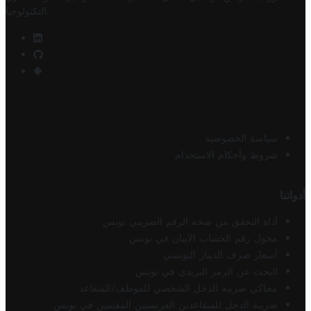
.
التكنولوجيا
سياسة الخصوصية
شروط وأحكام الاستخدام
أدواتنا
أداة التحقق من صحة الرقم الضريبي تونس
محول رقم الحساب الآيبان في تونس
أسعار صرف الدينار التونسي
البحث عن الرمز البريدي في تونس
محاكي ضريبة الدخل الشخصي للموظف/المتقاعد
ضريبة الدخل للمتقاعدين الفرنسيين المقيمين في تونس