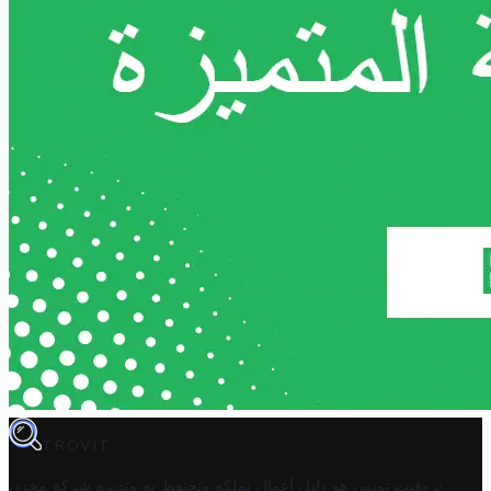
TROVIT
تروفيت تونس هو دليل أعمال تملكه وتحتفظ به وتديره
شركة مخزن