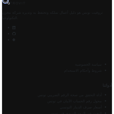
TROVIT
تروفيت تونس هو دليل أعمال تملكه وتحتفظ به وتديره
شركة مخزن
.
التكنولوجيا
سياسة الخصوصية
شروط وأحكام الاستخدام
أدواتنا
أداة التحقق من صحة الرقم الضريبي تونس
محول رقم الحساب الآيبان في تونس
أسعار صرف الدينار التونسي
البحث عن الرمز البريدي في تونس