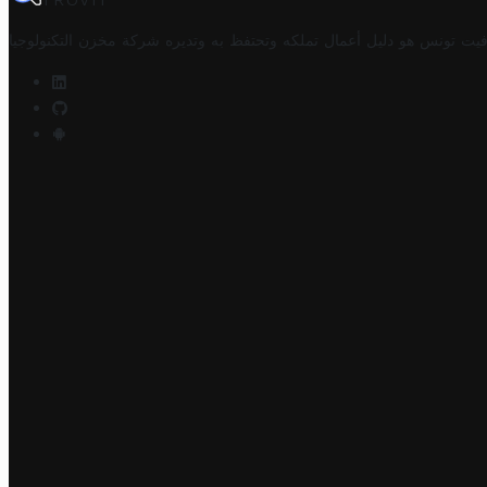
TROVIT
فيت تونس هو دليل أعمال تملكه وتحتفظ به وتديره
شركة مخزن التكنولوجيا