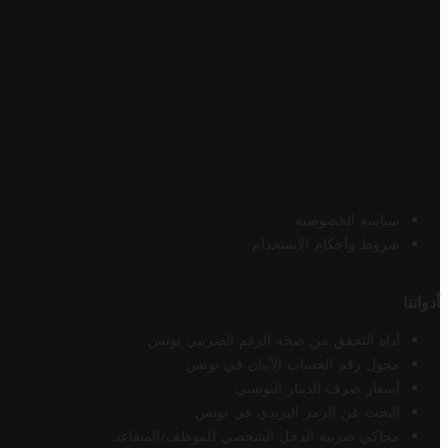
سياسة الخصوصية
شروط وأحكام الاستخدام
أدواتنا
أداة التحقق من صحة الرقم الضريبي تونس
محول رقم الحساب الآيبان في تونس
أسعار صرف الدينار التونسي
البحث عن الرمز البريدي في تونس
محاكي ضريبة الدخل الشخصي للموظف/المتقاعد