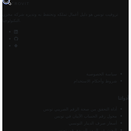
TROVIT
تروفيت تونس هو دليل أعمال تملكه وتحتفظ به وتديره
شركة مخزن
.
التكنولوجيا
سياسة الخصوصية
شروط وأحكام الاستخدام
أدواتنا
أداة التحقق من صحة الرقم الضريبي تونس
محول رقم الحساب الآيبان في تونس
أسعار صرف الدينار التونسي
البحث عن الرمز البريدي في تونس