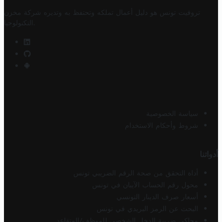
تروفيت تونس هو دليل أعمال تملكه وتحتفظ به وتديره
شركة مخزن
.
التكنولوجيا
سياسة الخصوصية
شروط وأحكام الاستخدام
أدواتنا
أداة التحقق من صحة الرقم الضريبي تونس
محول رقم الحساب الآيبان في تونس
أسعار صرف الدينار التونسي
البحث عن الرمز البريدي في تونس
محاكي ضريبة الدخل الشخصي للموظف/المتقاعد