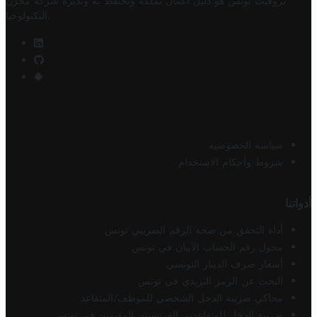
تروفيت تونس هو دليل أعمال تملكه وتحتفظ به وتديره
شركة مخزن
.
التكنولوجيا
سياسة الخصوصية
شروط وأحكام الاستخدام
أدواتنا
أداة التحقق من صحة الرقم الضريبي تونس
محول رقم الحساب الآيبان في تونس
أسعار صرف الدينار التونسي
البحث عن الرمز البريدي في تونس
محاكي ضريبة الدخل الشخصي للموظف/المتقاعد
ضريبة الدخل للمتقاعدين الفرنسيين المقيمين في تونس