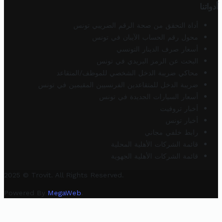
أدواتنا
أداة التحقق من صحة الرقم الضريبي تونس
محول رقم الحساب الآيبان في تونس
أسعار صرف الدينار التونسي
البحث عن الرمز البريدي في تونس
محاكي ضريبة الدخل الشخصي للموظف/المتقاعد
ضريبة الدخل للمتقاعدين الفرنسيين المقيمين في تونس
أسعار السيارات الجديدة في تونس
أخبار تروفيت
أخبار تونس
رابط خلفي مجاني
قائمة الشركات الأهلية المحلية
قائمة الشركات الأهلية الجهوية
2025 © Trovit. All Rights Reserved.
Powered By
MegaWeb
.