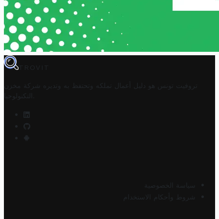
TROVIT
تروفيت تونس هو دليل أعمال تملكه وتحتفظ به وتديره
شركة مخزن
.
التكنولوجيا
سياسة الخصوصية
شروط وأحكام الاستخدام