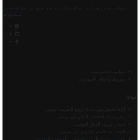
تروفيت تونس هو دليل أعمال تملكه وتحتفظ به وتديره
شركة مخزن
.
التكنولوجيا
سياسة الخصوصية
شروط وأحكام الاستخدام
أدواتنا
أداة التحقق من صحة الرقم الضريبي تونس
محول رقم الحساب الآيبان في تونس
أسعار صرف الدينار التونسي
البحث عن الرمز البريدي في تونس
محاكي ضريبة الدخل الشخصي للموظف/المتقاعد