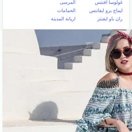
غولوسا افنتس
المرسى
ايماج برو ايفانتس
الحمامات
ران باو ايفنتز
اريانة المدينة