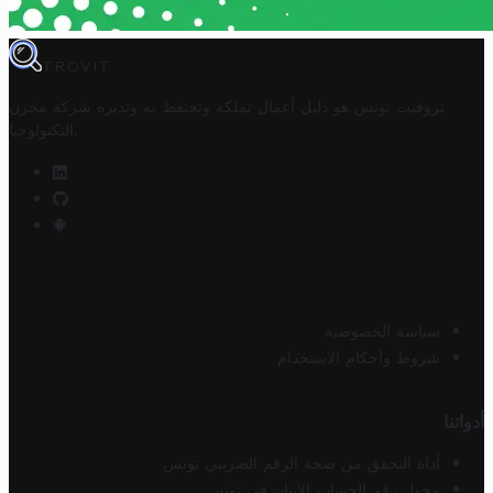
TROVIT
تروفيت تونس هو دليل أعمال تملكه وتحتفظ به وتديره
شركة مخزن
.
التكنولوجيا
سياسة الخصوصية
شروط وأحكام الاستخدام
أدواتنا
أداة التحقق من صحة الرقم الضريبي تونس
محول رقم الحساب الآيبان في تونس