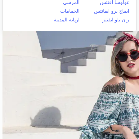
غولوسا افنتس
المرسى
ايماج برو ايفانتس
الحمامات
ران باو ايفنتز
اريانة المدينة