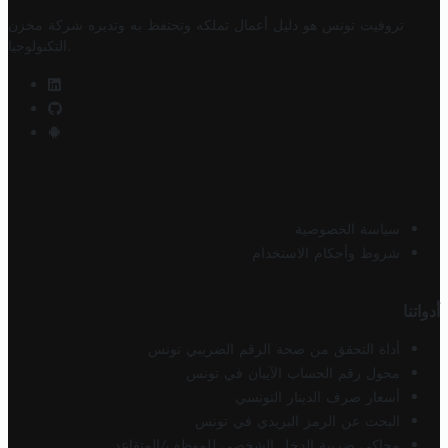
تروفيت تونس هو دليل أعمال تملكه وتحتفظ به وتديره
شركة مخزن
.
التكنولوجيا
سياسة الخصوصية
شروط وأحكام الاستخدام
أدواتنا
أداة التحقق من صحة الرقم الضريبي تونس
محول رقم الحساب الآيبان في تونس
أسعار صرف الدينار التونسي
البحث عن الرمز البريدي في تونس
محاكي ضريبة الدخل الشخصي للموظف/المتقاعد