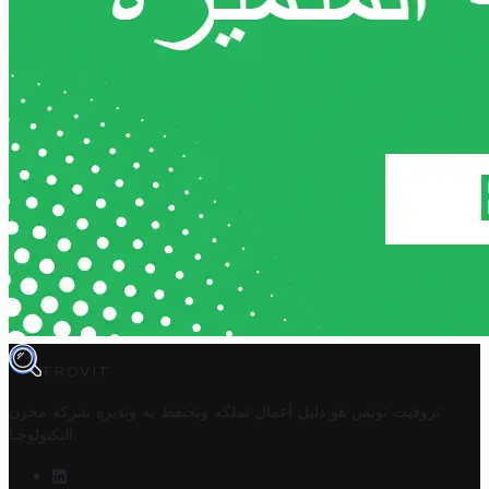
TROVIT
تروفيت تونس هو دليل أعمال تملكه وتحتفظ به وتديره
شركة مخزن
.
التكنولوجيا