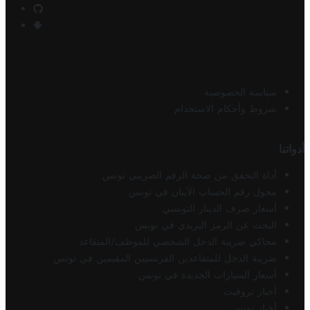
سياسة الخصوصية
شروط وأحكام الاستخدام
أدواتنا
أداة التحقق من صحة الرقم الضريبي تونس
محول رقم الحساب الآيبان في تونس
أسعار صرف الدينار التونسي
البحث عن الرمز البريدي في تونس
محاكي ضريبة الدخل الشخصي للموظف/المتقاعد
ضريبة الدخل للمتقاعدين الفرنسيين المقيمين في تونس
أسعار السيارات الجديدة في تونس
أخبار تروفيت
أخبار تونس