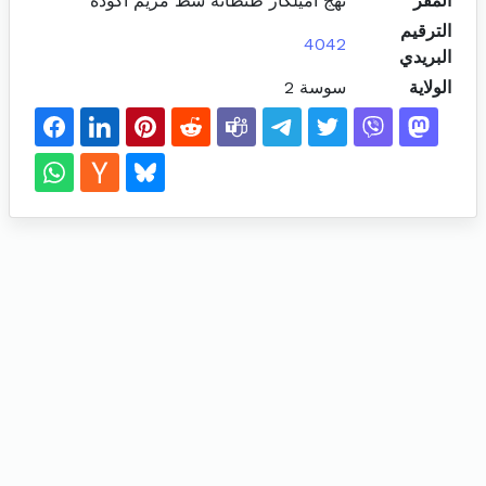
المقر
نهج أميلكار طنطانة شط مريم اكودة
الترقيم
4042
البريدي
الولاية
سوسة 2