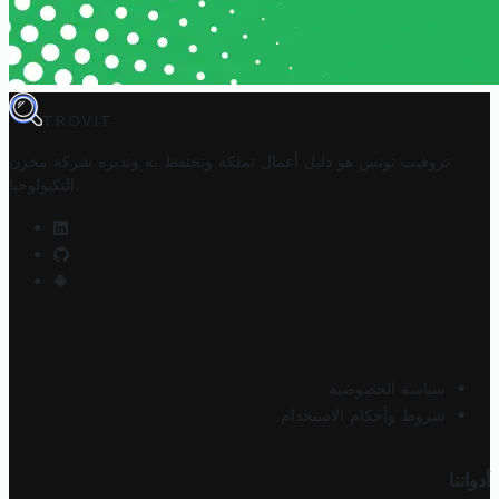
TROVIT
تروفيت تونس هو دليل أعمال تملكه وتحتفظ به وتديره
شركة مخزن
.
التكنولوجيا
سياسة الخصوصية
شروط وأحكام الاستخدام
أدواتنا