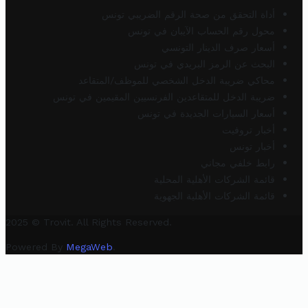
أداة التحقق من صحة الرقم الضريبي تونس
محول رقم الحساب الآيبان في تونس
أسعار صرف الدينار التونسي
البحث عن الرمز البريدي في تونس
محاكي ضريبة الدخل الشخصي للموظف/المتقاعد
ضريبة الدخل للمتقاعدين الفرنسيين المقيمين في تونس
أسعار السيارات الجديدة في تونس
أخبار تروفيت
أخبار تونس
رابط خلفي مجاني
قائمة الشركات الأهلية المحلية
قائمة الشركات الأهلية الجهوية
2025 © Trovit. All Rights Reserved.
Powered By
MegaWeb
.