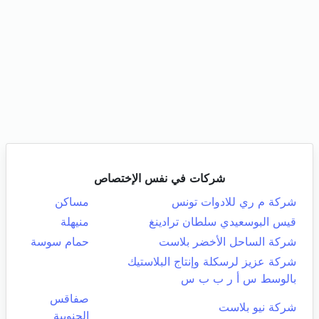
شركات في نفس الإختصاص
شركة م ري للادوات تونس
مساكن
قيس البوسعيدي سلطان ترادينغ
منيهلة
شركة الساحل الأخضر بلاست
حمام سوسة
شركة عزيز لرسكلة وإنتاج البلاستيك
بالوسط س أ ر ب ب س
صفاقس
شركة نيو بلاست
الجنوبية