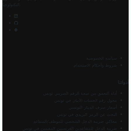
.
التكنولوجيا
سياسة الخصوصية
شروط وأحكام الاستخدام
أدواتنا
أداة التحقق من صحة الرقم الضريبي تونس
محول رقم الحساب الآيبان في تونس
أسعار صرف الدينار التونسي
البحث عن الرمز البريدي في تونس
محاكي ضريبة الدخل الشخصي للموظف/المتقاعد
ضريبة الدخل للمتقاعدين الفرنسيين المقيمين في تونس