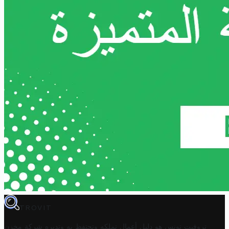
TROVIT
تروفيت تونس هو دليل أعمال تملكه وتحتفظ به وتديره
شركة مخزن