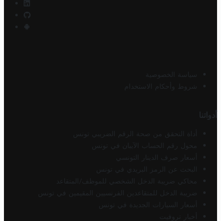
سياسة الخصوصية
شروط وأحكام الاستخدام
أدواتنا
أداة التحقق من صحة الرقم الضريبي تونس
محول رقم الحساب الآيبان في تونس
أسعار صرف الدينار التونسي
البحث عن الرمز البريدي في تونس
محاكي ضريبة الدخل الشخصي للموظف/المتقاعد
ضريبة الدخل للمتقاعدين الفرنسيين المقيمين في تونس
أسعار السيارات الجديدة في تونس
أخبار تروفيت