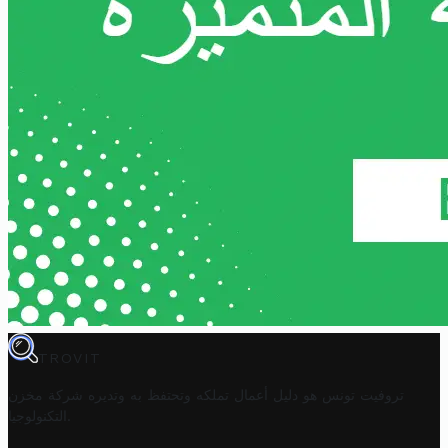
TROVIT
تروفيت تونس هو دليل أعمال تملكه وتحتفظ به وتديره
شركة مخزن
.
التكنولوجيا