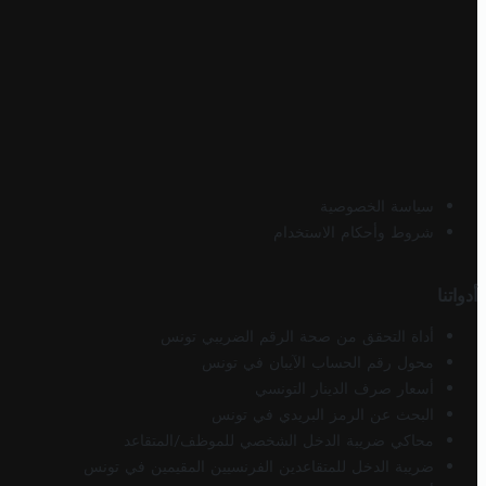
سياسة الخصوصية
شروط وأحكام الاستخدام
أدواتنا
أداة التحقق من صحة الرقم الضريبي تونس
محول رقم الحساب الآيبان في تونس
أسعار صرف الدينار التونسي
البحث عن الرمز البريدي في تونس
محاكي ضريبة الدخل الشخصي للموظف/المتقاعد
ضريبة الدخل للمتقاعدين الفرنسيين المقيمين في تونس