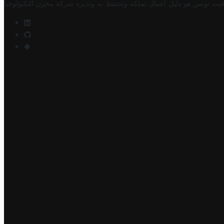
فيت تونس هو دليل أعمال تملكه وتحتفظ به وتديره
شركة مخزن التكنولوجيا