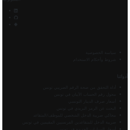
سياسة الخصوصية
شروط وأحكام الاستخدام
أدواتنا
أداة التحقق من صحة الرقم الضريبي تونس
محول رقم الحساب الآيبان في تونس
أسعار صرف الدينار التونسي
البحث عن الرمز البريدي في تونس
محاكي ضريبة الدخل الشخصي للموظف/المتقاعد
ضريبة الدخل للمتقاعدين الفرنسيين المقيمين في تونس
أسعار السيارات الجديدة في تونس