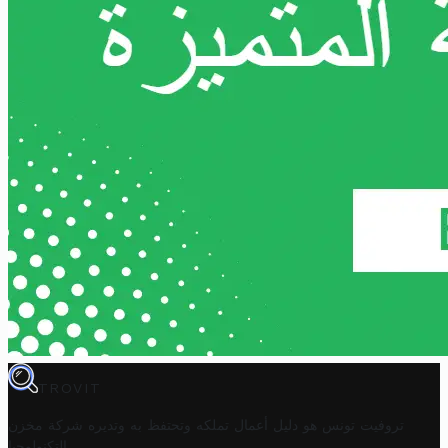
TROVIT
تروفيت تونس هو دليل أعمال تملكه وتحتفظ به وتديره
شركة مخزن
.
التكنولوجيا