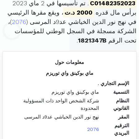
C01482352023
. تم تأسيسها في 2 ماي 2023
برأس مال قدره
2000 د.ت
، ويقع مقرها الرئيسي
في نهج نور الدين الخياشي عد9د المرسى (
2076
)،
الشركة مسجلة في السجل الوطني للمؤسسات
تحت الرقم
1821347B
.
معلومات حول
ماي بوكينق واي توريزم
الإسم التجاري
.
التسمية
ماي بوكينق واي توريزم
النظام
شركة الشخص الواحد ذات المسؤولية
القانوني
المحدودة
المقر
نهج نور الدين الخياشي عد9د المرسى
الترقيم
2076
البريدي