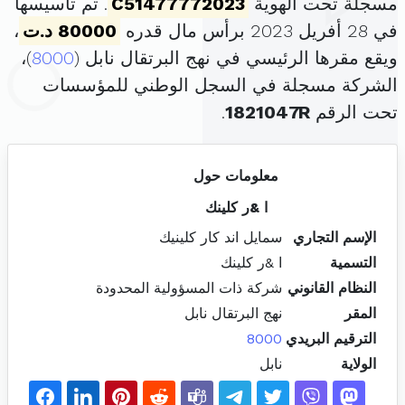
مسجلة تحت الهوية
C51477772023
. تم تأسيسها
في 28 أفريل 2023 برأس مال قدره
80000 د.ت
،
ويقع مقرها الرئيسي في نهج البرتقال نابل (
8000
)،
الشركة مسجلة في السجل الوطني للمؤسسات
تحت الرقم
1821047R
.
معلومات حول
ا &ر كلينك
الإسم التجاري
سمايل اند كار كلينيك
التسمية
ا &ر كلينك
النظام القانوني
شركة ذات المسؤولية المحدودة
المقر
نهج البرتقال نابل
الترقيم البريدي
8000
الولاية
نابل