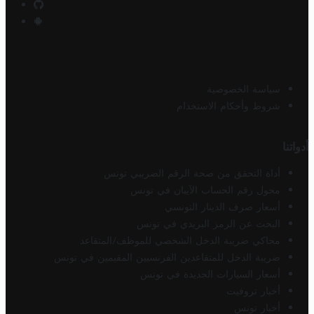
سياسة الخصوصية
شروط وأحكام الاستخدام
أدواتنا
أداة التحقق من صحة الرقم الضريبي تونس
محول رقم الحساب الآيبان في تونس
أسعار صرف الدينار التونسي
البحث عن الرمز البريدي في تونس
محاكي ضريبة الدخل الشخصي للموظف/المتقاعد
ضريبة الدخل للمتقاعدين الفرنسيين المقيمين في تونس
أسعار السيارات الجديدة في تونس
أخبار تروفيت
أخبار تونس