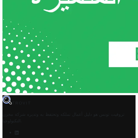
TROVIT
تروفيت تونس هو دليل أعمال تملكه وتحتفظ به وتديره
شركة مخزن
.
التكنولوجيا