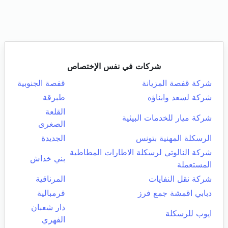
شركات في نفس الإختصاص
شركة قفصة المزيانة
قفصة الجنوبية
شركة لسعد وابناؤه
طبرقة
القلعة
شركة ميار للخدمات البيئية
الصغرى
الرسكلة المهنية بتونس
الجديدة
شركة النالوتي لرسكلة الاطارات المطاطية
بني خداش
المستعملة
شركة نقل النفايات
المرناقية
دبابي اقمشة جمع فرز
قرمبالية
دار شعبان
ايوب للرسكلة
الفهري