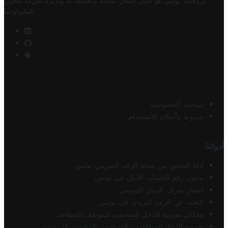
تروفيت تونس هو دليل أعمال تملكه وتحتفظ به وتديره
شركة مخزن
.
التكنولوجيا
سياسة الخصوصية
شروط وأحكام الاستخدام
أدواتنا
أداة التحقق من صحة الرقم الضريبي تونس
محول رقم الحساب الآيبان في تونس
أسعار صرف الدينار التونسي
البحث عن الرمز البريدي في تونس
محاكي ضريبة الدخل الشخصي للموظف/المتقاعد
ضريبة الدخل للمتقاعدين الفرنسيين المقيمين في تونس