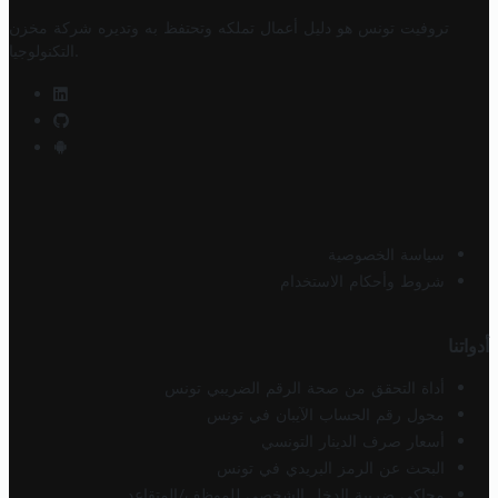
تروفيت تونس هو دليل أعمال تملكه وتحتفظ به وتديره
شركة مخزن
.
التكنولوجيا
سياسة الخصوصية
شروط وأحكام الاستخدام
أدواتنا
أداة التحقق من صحة الرقم الضريبي تونس
محول رقم الحساب الآيبان في تونس
أسعار صرف الدينار التونسي
البحث عن الرمز البريدي في تونس
محاكي ضريبة الدخل الشخصي للموظف/المتقاعد