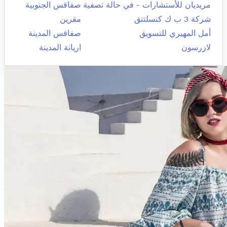
مريديان للأستشارات - في حالة تصفية
صفاقس الجنوبية
شركة 3 ب ك كنسلتنق
مقرين
أمل المهيري للتسويق
صفاقس المدينة
لازرسون
اريانة المدينة