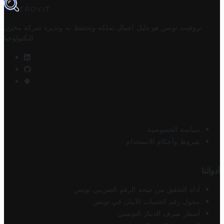
TROVIT
تروفيت تونس هو دليل أعمال تملكه وتحتفظ به وتديره
شركة مخزن
.
التكنولوجيا
سياسة الخصوصية
شروط وأحكام الاستخدام
أدواتنا
أداة التحقق من صحة الرقم الضريبي تونس
محول رقم الحساب الآيبان في تونس
أسعار صرف الدينار التونسي