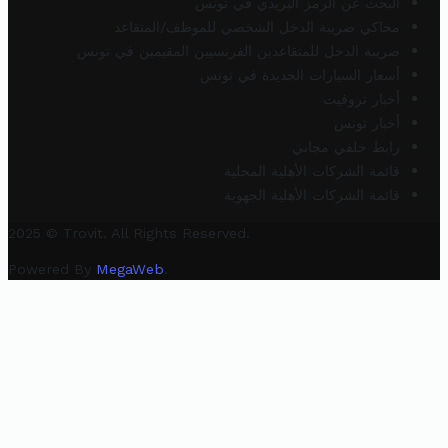
البحث عن الرمز البريدي في تونس
محاكي ضريبة الدخل الشخصي للموظف/المتقاعد
ضريبة الدخل للمتقاعدين الفرنسيين المقيمين في تونس
أسعار السيارات الجديدة في تونس
أخبار تروفيت
أخبار تونس
رابط خلفي مجاني
قائمة الشركات الأهلية المحلية
قائمة الشركات الأهلية الجهوية
2025 © Trovit. All Rights Reserved.
Powered By
MegaWeb
.