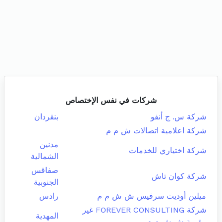
شركات في نفس الإختصاص
شركة س. ج أنفو
بنقردان
شركة اعلامية اتصالات ش م م
مدنين
شركة اختياري للخدمات
الشمالية
صفاقس
شركة كوان تاش
الجنوبية
ميلين أوديت سرفيس ش ش م م
رادس
شركة FOREVER CONSULTING غير
المهدية
مقيمة ش ش م م