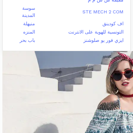
سوسة
STE MECH 2 COM
المدينة
اف كودينق
منيهلة
التونسية للهوية على الانترنت
المنزه
ايزي فور يو صلوشنز
باب بحر