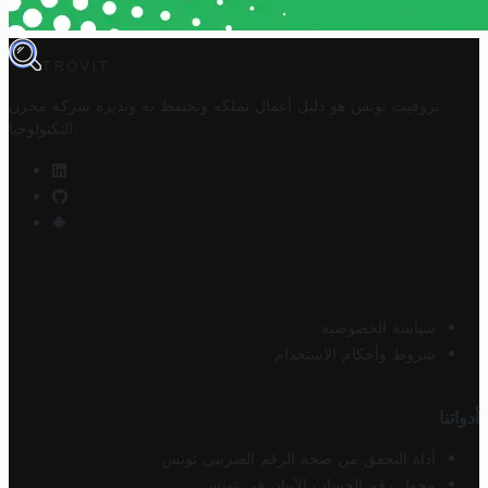
TROVIT
تروفيت تونس هو دليل أعمال تملكه وتحتفظ به وتديره
شركة مخزن
.
التكنولوجيا
سياسة الخصوصية
شروط وأحكام الاستخدام
أدواتنا
أداة التحقق من صحة الرقم الضريبي تونس
محول رقم الحساب الآيبان في تونس