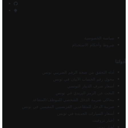
سياسة الخصوصية
شروط وأحكام الاستخدام
أدواتنا
أداة التحقق من صحة الرقم الضريبي تونس
محول رقم الحساب الآيبان في تونس
أسعار صرف الدينار التونسي
البحث عن الرمز البريدي في تونس
محاكي ضريبة الدخل الشخصي للموظف/المتقاعد
ضريبة الدخل للمتقاعدين الفرنسيين المقيمين في تونس
أسعار السيارات الجديدة في تونس
أخبار تروفيت
أخبار تونس