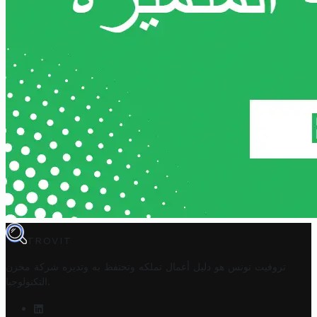
TROVIT
تروفيت تونس هو دليل أعمال تملكه وتحتفظ به وتديره
شركة مخزن
.
التكنولوجيا