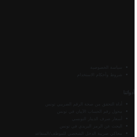
سياسة الخصوصية
شروط وأحكام الاستخدام
أدواتنا
أداة التحقق من صحة الرقم الضريبي تونس
محول رقم الحساب الآيبان في تونس
أسعار صرف الدينار التونسي
البحث عن الرمز البريدي في تونس
محاكي ضريبة الدخل الشخصي للموظف/المتقاعد