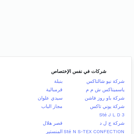
شركات في نفس الإختصاص
شركة نيو شالتاكس
بنبلة
ياسميتاكس ش م م
قرمبالية
شركة باو روز فاشن
سيدي علوان
شركة يوني تاكس
مجاز الباب
Sté J L D 3
شركة ج ل د
قصر هلال
Sté N S-TEX CONFECTION
المنستير