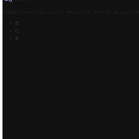
TROVIT
فيت تونس هو دليل أعمال تملكه وتحتفظ به وتديره
شركة مخزن التكنولوجيا