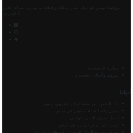
تروفيت تونس هو دليل أعمال تملكه وتحتفظ به وتديره
شركة مخزن
.
التكنولوجيا
سياسة الخصوصية
شروط وأحكام الاستخدام
أدواتنا
أداة التحقق من صحة الرقم الضريبي تونس
محول رقم الحساب الآيبان في تونس
أسعار صرف الدينار التونسي
البحث عن الرمز البريدي في تونس
محاكي ضريبة الدخل الشخصي للموظف/المتقاعد