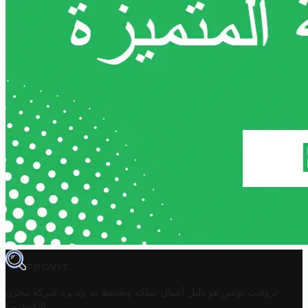
TROVIT
تروفيت تونس هو دليل أعمال تملكه وتحتفظ به وتديره
شركة مخزن
.
التكنولوجيا