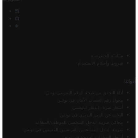
سياسة الخصوصية
شروط وأحكام الاستخدام
أدواتنا
أداة التحقق من صحة الرقم الضريبي تونس
محول رقم الحساب الآيبان في تونس
أسعار صرف الدينار التونسي
البحث عن الرمز البريدي في تونس
محاكي ضريبة الدخل الشخصي للموظف/المتقاعد
ضريبة الدخل للمتقاعدين الفرنسيين المقيمين في تونس
أسعار السيارات الجديدة في تونس