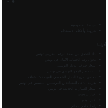
سياسة الخصوصية
شروط وأحكام الاستخدام
أدواتنا
أداة التحقق من صحة الرقم الضريبي تونس
محول رقم الحساب الآيبان في تونس
أسعار صرف الدينار التونسي
البحث عن الرمز البريدي في تونس
محاكي ضريبة الدخل الشخصي للموظف/المتقاعد
ضريبة الدخل للمتقاعدين الفرنسيين المقيمين في تونس
أسعار السيارات الجديدة في تونس
أخبار تروفيت
أخبار تونس
رابط خلفي مجاني