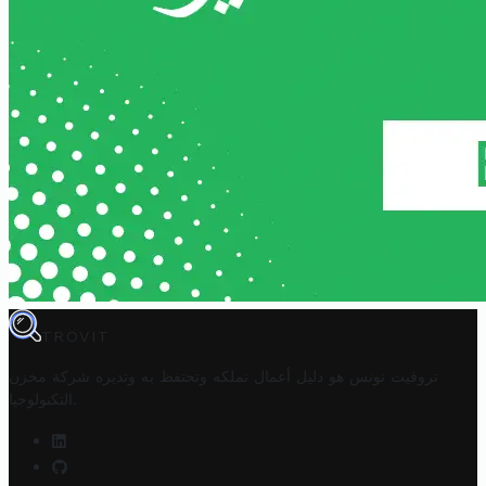
TROVIT
تروفيت تونس هو دليل أعمال تملكه وتحتفظ به وتديره
شركة مخزن
.
التكنولوجيا