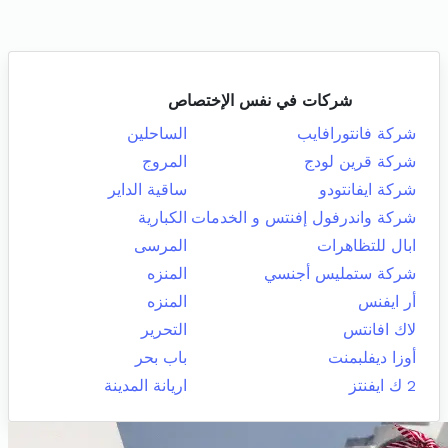
شركات في نفس الإختصاص
شركة فانتورافايب
الساحلين
شركة قرين لودج
المروج
شركة ايفانتودو
ساقية الداير
شركة واندرفول إفنتس و الخدمات
الكبارية
ابال للتظاهرات
المرسى
شركة ستمليس أجنسي
المنزه
أر ايفنس
المنزه
لاك افانتس
التحرير
أوزا ديفلبمنت
باب بحر
2 ك ايفنتز
اريانة المدينة