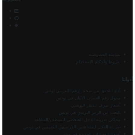
سياسة الخصوصية
شروط وأحكام الاستخدام
أدواتنا
أداة التحقق من صحة الرقم الضريبي تونس
محول رقم الحساب الآيبان في تونس
أسعار صرف الدينار التونسي
البحث عن الرمز البريدي في تونس
محاكي ضريبة الدخل الشخصي للموظف/المتقاعد
ضريبة الدخل للمتقاعدين الفرنسيين المقيمين في تونس
أسعار السيارات الجديدة في تونس