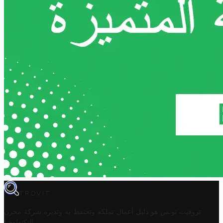
TROVIT
تروفيت تونس هو دليل أعمال تملكه وتحتفظ به وتديره
شركة مخزن
.
التكنولوجيا