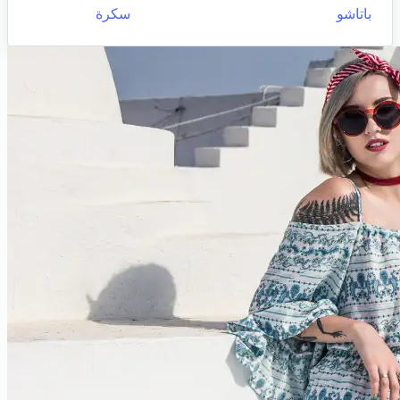
باتاشو
سكرة