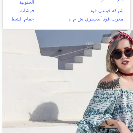
الجنوبية
شركة قولدن فود
فوشانة
مغرب فود أندستري ش م م
حمام الشط