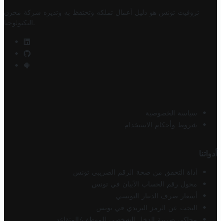
تروفيت تونس هو دليل أعمال تملكه وتحتفظ به وتديره
شركة مخزن
.
التكنولوجيا
سياسة الخصوصية
شروط وأحكام الاستخدام
أدواتنا
أداة التحقق من صحة الرقم الضريبي تونس
محول رقم الحساب الآيبان في تونس
أسعار صرف الدينار التونسي
البحث عن الرمز البريدي في تونس
محاكي ضريبة الدخل الشخصي للموظف/المتقاعد