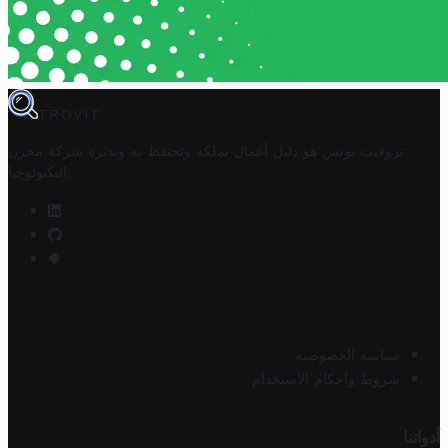
TROVIT
تروفيت تونس هو دليل أعمال تملكه وتحتفظ به وتديره
شركة مخزن
.
التكنولوجيا
سياسة الخصوصية
شروط وأحكام الاستخدام
أدواتنا