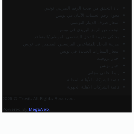
أداة التحقق من صحة الرقم الضريبي تونس
محول رقم الحساب الآيبان في تونس
أسعار صرف الدينار التونسي
البحث عن الرمز البريدي في تونس
محاكي ضريبة الدخل الشخصي للموظف/المتقاعد
ضريبة الدخل للمتقاعدين الفرنسيين المقيمين في تونس
أسعار السيارات الجديدة في تونس
أخبار تروفيت
أخبار تونس
رابط خلفي مجاني
قائمة الشركات الأهلية المحلية
قائمة الشركات الأهلية الجهوية
2025 © Trovit. All Rights Reserved.
Powered By
MegaWeb
.