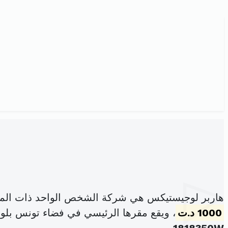
هاربر لوجيستيكس هي شركة الشخص الواحد ذات المس
1000 د.ت
، ويقع مقرها الرئيسي في فضاء تونس بلوك H مكتب H3-1 مونبليزير باب ب