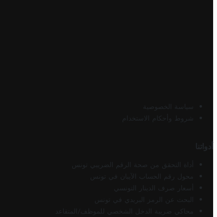
سياسة الخصوصية
شروط وأحكام الاستخدام
أدواتنا
أداة التحقق من صحة الرقم الضريبي تونس
محول رقم الحساب الآيبان في تونس
أسعار صرف الدينار التونسي
البحث عن الرمز البريدي في تونس
محاكي ضريبة الدخل الشخصي للموظف/المتقاعد