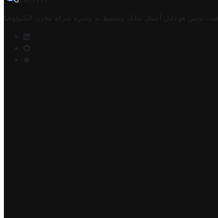
TROVIT
فيت تونس هو دليل أعمال تملكه وتحتفظ به وتديره
شركة مخزن التكنولوجيا