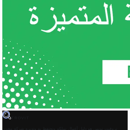
TROVIT
تروفيت تونس هو دليل أعمال تملكه وتحتفظ به وتديره
شركة مخزن