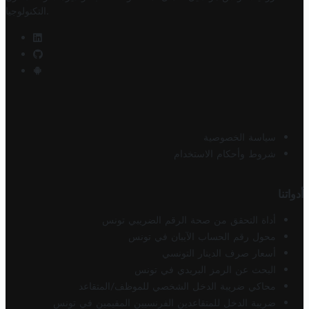
.
التكنولوجيا
سياسة الخصوصية
شروط وأحكام الاستخدام
أدواتنا
أداة التحقق من صحة الرقم الضريبي تونس
محول رقم الحساب الآيبان في تونس
أسعار صرف الدينار التونسي
البحث عن الرمز البريدي في تونس
محاكي ضريبة الدخل الشخصي للموظف/المتقاعد
ضريبة الدخل للمتقاعدين الفرنسيين المقيمين في تونس