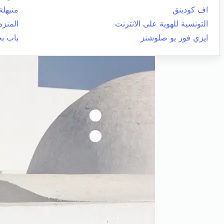
اف كودينق
منيهلة
التونسية للهوية على الانترنت
المنزه
ايزي فور يو صلوشنز
باب ب