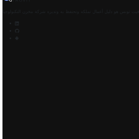
TROVIT
فيت تونس هو دليل أعمال تملكه وتحتفظ به وتديره
شركة مخزن التكنولوجيا