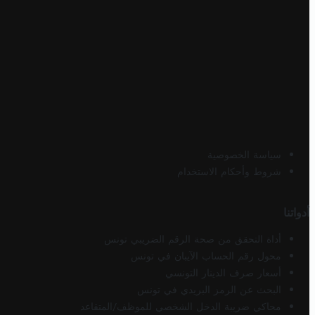
سياسة الخصوصية
شروط وأحكام الاستخدام
أدواتنا
أداة التحقق من صحة الرقم الضريبي تونس
محول رقم الحساب الآيبان في تونس
أسعار صرف الدينار التونسي
البحث عن الرمز البريدي في تونس
محاكي ضريبة الدخل الشخصي للموظف/المتقاعد