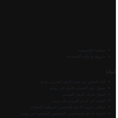
سياسة الخصوصية
شروط وأحكام الاستخدام
أدواتنا
أداة التحقق من صحة الرقم الضريبي تونس
محول رقم الحساب الآيبان في تونس
أسعار صرف الدينار التونسي
البحث عن الرمز البريدي في تونس
محاكي ضريبة الدخل الشخصي للموظف/المتقاعد
ضريبة الدخل للمتقاعدين الفرنسيين المقيمين في تونس