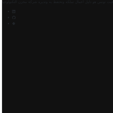
فيت تونس هو دليل أعمال تملكه وتحتفظ به وتديره
شركة مخزن التكنولوجيا