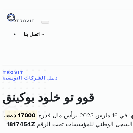
TROVIT
اتصل بنا
TROVIT
دليل الشركات التونسية
قوو تو خلود بوكينق
2 برأس مال قدره
17000 د.ت
،
 السجل الوطني للمؤسسات تحت الرقم
1817454Z
.