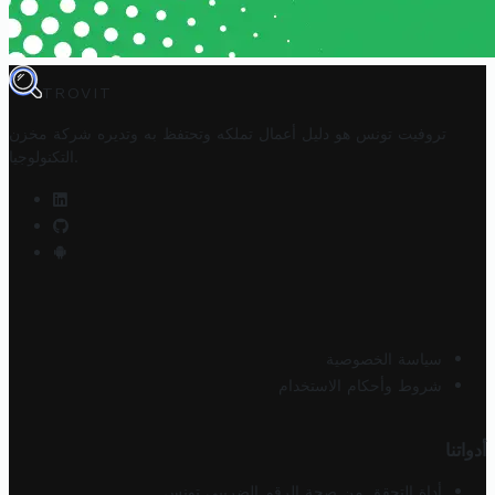
TROVIT
تروفيت تونس هو دليل أعمال تملكه وتحتفظ به وتديره
شركة مخزن
.
التكنولوجيا
سياسة الخصوصية
شروط وأحكام الاستخدام
أدواتنا
أداة التحقق من صحة الرقم الضريبي تونس