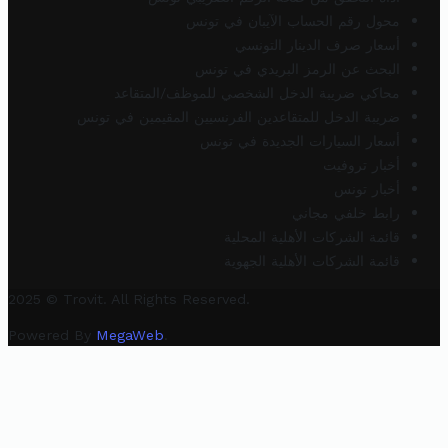
محول رقم الحساب الآيبان في تونس
أسعار صرف الدينار التونسي
البحث عن الرمز البريدي في تونس
محاكي ضريبة الدخل الشخصي للموظف/المتقاعد
ضريبة الدخل للمتقاعدين الفرنسيين المقيمين في تونس
أسعار السيارات الجديدة في تونس
أخبار تروفيت
أخبار تونس
رابط خلفي مجاني
قائمة الشركات الأهلية المحلية
قائمة الشركات الأهلية الجهوية
2025 © Trovit. All Rights Reserved.
Powered By
MegaWeb
.