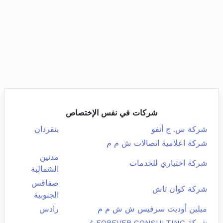
شركات في نفس الإختصاص
شركة س. ج أنفو
بنقردان
شركة اعلامية اتصالات ش م م
مدنين
شركة اختياري للخدمات
الشمالية
صفاقس
شركة كوان تاش
الجنوبية
ميلين أوديت سرفيس ش ش م م
رادس
شركة FOREVER CONSULTING غير