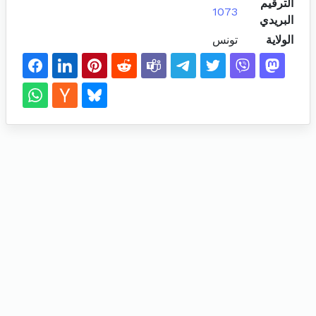
الترقيم
1073
البريدي
الولاية
تونس