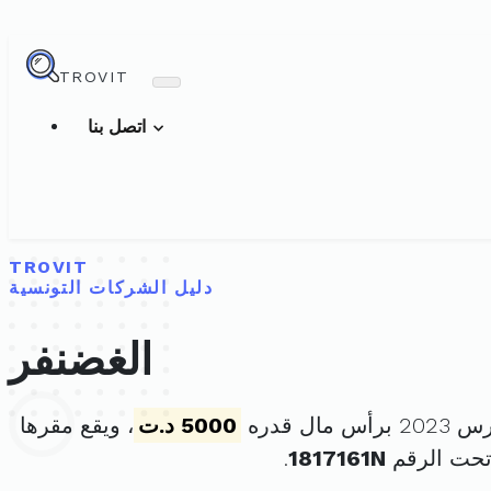
TROVIT
اتصل بنا
TROVIT
دليل الشركات التونسية
الغضنفر
5000 د.ت
، ويقع مقرها
تحت الرقم
1817161N
.