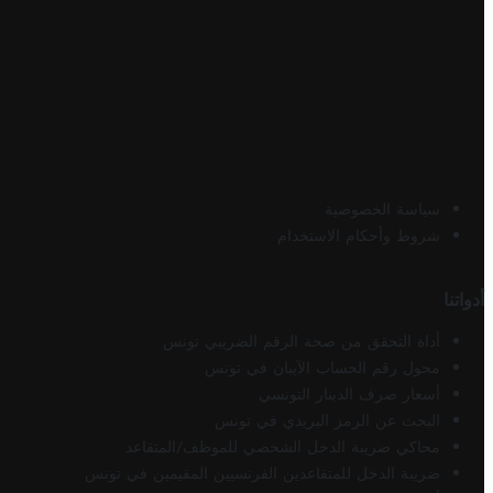
سياسة الخصوصية
شروط وأحكام الاستخدام
أدواتنا
أداة التحقق من صحة الرقم الضريبي تونس
محول رقم الحساب الآيبان في تونس
أسعار صرف الدينار التونسي
البحث عن الرمز البريدي في تونس
محاكي ضريبة الدخل الشخصي للموظف/المتقاعد
ضريبة الدخل للمتقاعدين الفرنسيين المقيمين في تونس