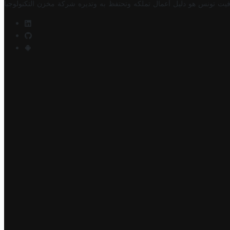
فيت تونس هو دليل أعمال تملكه وتحتفظ به وتديره
شركة مخزن التكنولوجيا