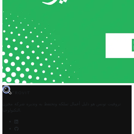
TROVIT
تروفيت تونس هو دليل أعمال تملكه وتحتفظ به وتديره
شركة مخزن
.
التكنولوجيا