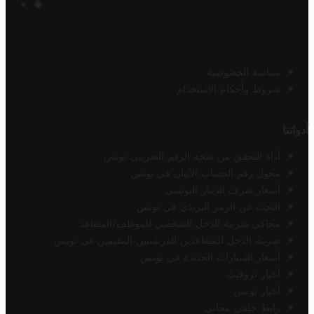
سياسة الخصوصية
شروط وأحكام الاستخدام
أدواتنا
أداة التحقق من صحة الرقم الضريبي تونس
محول رقم الحساب الآيبان في تونس
أسعار صرف الدينار التونسي
البحث عن الرمز البريدي في تونس
محاكي ضريبة الدخل الشخصي للموظف/المتقاعد
ضريبة الدخل للمتقاعدين الفرنسيين المقيمين في تونس
أسعار السيارات الجديدة في تونس
أخبار تروفيت
أخبار تونس
رابط خلفي مجاني