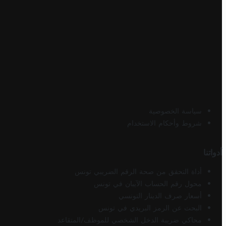
سياسة الخصوصية
شروط وأحكام الاستخدام
أدواتنا
أداة التحقق من صحة الرقم الضريبي تونس
محول رقم الحساب الآيبان في تونس
أسعار صرف الدينار التونسي
البحث عن الرمز البريدي في تونس
محاكي ضريبة الدخل الشخصي للموظف/المتقاعد