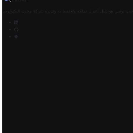
TROVIT
فيت تونس هو دليل أعمال تملكه وتحتفظ به وتديره
شركة مخزن التكنولوجيا