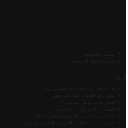
سياسة الخصوصية
شروط وأحكام الاستخدام
أدواتنا
أداة التحقق من صحة الرقم الضريبي تونس
محول رقم الحساب الآيبان في تونس
أسعار صرف الدينار التونسي
البحث عن الرمز البريدي في تونس
محاكي ضريبة الدخل الشخصي للموظف/المتقاعد
ضريبة الدخل للمتقاعدين الفرنسيين المقيمين في تونس