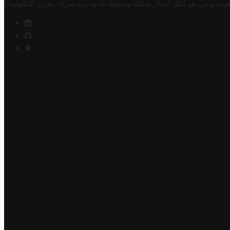
فيت تونس هو دليل أعمال تملكه وتحتفظ به وتديره
شركة مخزن التكنولوجيا