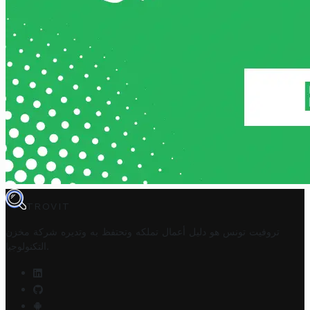
TROVIT
تروفيت تونس هو دليل أعمال تملكه وتحتفظ به وتديره
شركة مخزن
.
التكنولوجيا