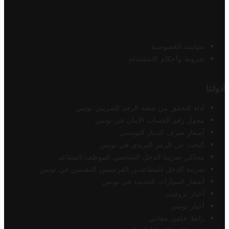
سياسة الخصوصية
شروط وأحكام الاستخدام
أدواتنا
أداة التحقق من صحة الرقم الضريبي تونس
محول رقم الحساب الآيبان في تونس
أسعار صرف الدينار التونسي
البحث عن الرمز البريدي في تونس
محاكي ضريبة الدخل الشخصي للموظف/المتقاعد
ضريبة الدخل للمتقاعدين الفرنسيين المقيمين في تونس
أسعار السيارات الجديدة في تونس
أخبار تروفيت
أخبار تونس
رابط خلفي مجاني