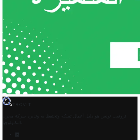
TROVIT
تروفيت تونس هو دليل أعمال تملكه وتحتفظ به وتديره
شركة مخزن
.
التكنولوجيا