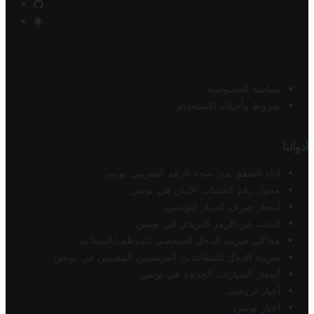
سياسة الخصوصية
شروط وأحكام الاستخدام
أدواتنا
أداة التحقق من صحة الرقم الضريبي تونس
محول رقم الحساب الآيبان في تونس
أسعار صرف الدينار التونسي
البحث عن الرمز البريدي في تونس
محاكي ضريبة الدخل الشخصي للموظف/المتقاعد
ضريبة الدخل للمتقاعدين الفرنسيين المقيمين في تونس
أسعار السيارات الجديدة في تونس
أخبار تروفيت
أخبار تونس