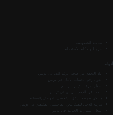
سياسة الخصوصية
شروط وأحكام الاستخدام
أدواتنا
أداة التحقق من صحة الرقم الضريبي تونس
محول رقم الحساب الآيبان في تونس
أسعار صرف الدينار التونسي
البحث عن الرمز البريدي في تونس
محاكي ضريبة الدخل الشخصي للموظف/المتقاعد
ضريبة الدخل للمتقاعدين الفرنسيين المقيمين في تونس
أسعار السيارات الجديدة في تونس