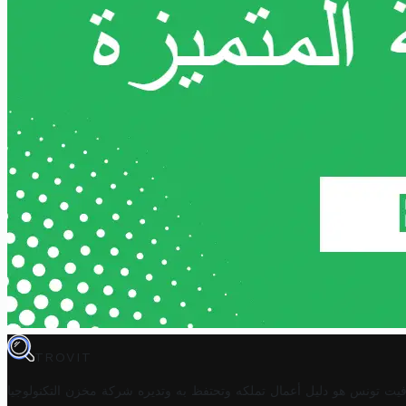
TROVIT
فيت تونس هو دليل أعمال تملكه وتحتفظ به وتديره
شركة مخزن التكنولوجيا