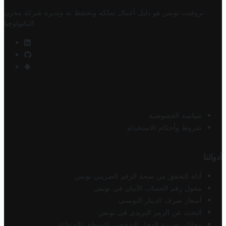
تروفيت تونس هو دليل أعمال تملكه وتحتفظ به وتديره
شركة مخزن
.
التكنولوجيا
سياسة الخصوصية
شروط وأحكام الاستخدام
أدواتنا
أداة التحقق من صحة الرقم الضريبي تونس
محول رقم الحساب الآيبان في تونس
أسعار صرف الدينار التونسي
البحث عن الرمز البريدي في تونس
محاكي ضريبة الدخل الشخصي للموظف/المتقاعد