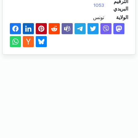
الترقيم
1053
البريدي
الولاية
تونس