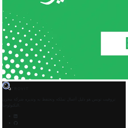
TROVIT
تروفيت تونس هو دليل أعمال تملكه وتحتفظ به وتديره
شركة مخزن
.
التكنولوجيا