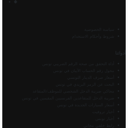
سياسة الخصوصية
شروط وأحكام الاستخدام
أدواتنا
أداة التحقق من صحة الرقم الضريبي تونس
محول رقم الحساب الآيبان في تونس
أسعار صرف الدينار التونسي
البحث عن الرمز البريدي في تونس
محاكي ضريبة الدخل الشخصي للموظف/المتقاعد
ضريبة الدخل للمتقاعدين الفرنسيين المقيمين في تونس
أسعار السيارات الجديدة في تونس
أخبار تروفيت
أخبار تونس
رابط خلفي مجاني