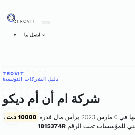
TROVIT
اتصل بنا
TROVIT
دليل الشركات التونسية
شركة ام أن أم ديكو
20 برأس مال قدره
10000 د.ت
،
طني للمؤسسات تحت الرقم
1815374R
.