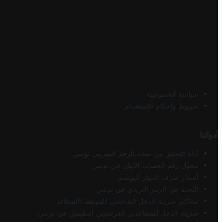
سياسة الخصوصية
شروط وأحكام الاستخدام
أدواتنا
أداة التحقق من صحة الرقم الضريبي تونس
محول رقم الحساب الآيبان في تونس
أسعار صرف الدينار التونسي
البحث عن الرمز البريدي في تونس
محاكي ضريبة الدخل الشخصي للموظف/المتقاعد
ضريبة الدخل للمتقاعدين الفرنسيين المقيمين في تونس