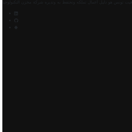
فيت تونس هو دليل أعمال تملكه وتحتفظ به وتديره
شركة مخزن التكنولوجيا