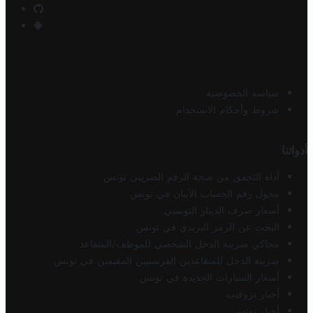
سياسة الخصوصية
شروط وأحكام الاستخدام
أدواتنا
أداة التحقق من صحة الرقم الضريبي تونس
محول رقم الحساب الآيبان في تونس
أسعار صرف الدينار التونسي
البحث عن الرمز البريدي في تونس
محاكي ضريبة الدخل الشخصي للموظف/المتقاعد
ضريبة الدخل للمتقاعدين الفرنسيين المقيمين في تونس
أسعار السيارات الجديدة في تونس
أخبار تروفيت
أخبار تونس