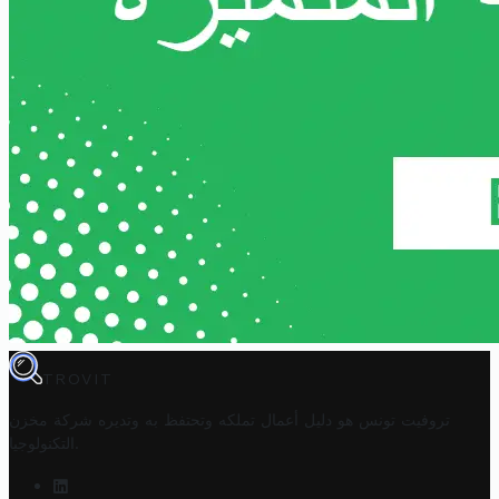
TROVIT
تروفيت تونس هو دليل أعمال تملكه وتحتفظ به وتديره
شركة مخزن
.
التكنولوجيا