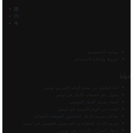
سياسة الخصوصية
شروط وأحكام الاستخدام
أدواتنا
أداة التحقق من صحة الرقم الضريبي تونس
محول رقم الحساب الآيبان في تونس
أسعار صرف الدينار التونسي
البحث عن الرمز البريدي في تونس
محاكي ضريبة الدخل الشخصي للموظف/المتقاعد
ضريبة الدخل للمتقاعدين الفرنسيين المقيمين في تونس
أسعار السيارات الجديدة في تونس