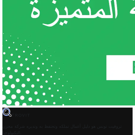
TROVIT
تروفيت تونس هو دليل أعمال تملكه وتحتفظ به وتديره
شركة مخزن
.
التكنولوجيا