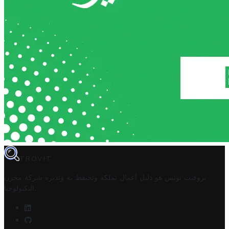
TROVIT
تروفيت تونس هو دليل أعمال تملكه وتحتفظ به وتديره
شركة مخزن
.
التكنولوجيا