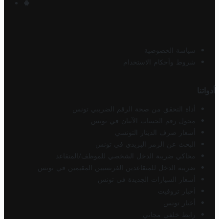
سياسة الخصوصية
شروط وأحكام الاستخدام
أدواتنا
أداة التحقق من صحة الرقم الضريبي تونس
محول رقم الحساب الآيبان في تونس
أسعار صرف الدينار التونسي
البحث عن الرمز البريدي في تونس
محاكي ضريبة الدخل الشخصي للموظف/المتقاعد
ضريبة الدخل للمتقاعدين الفرنسيين المقيمين في تونس
أسعار السيارات الجديدة في تونس
أخبار تروفيت
أخبار تونس
رابط خلفي مجاني