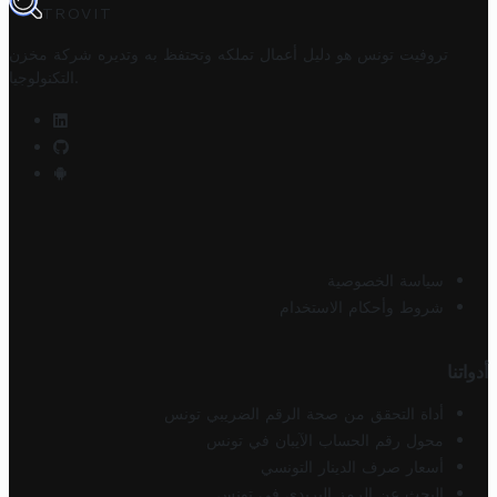
TROVIT
تروفيت تونس هو دليل أعمال تملكه وتحتفظ به وتديره
شركة مخزن
.
التكنولوجيا
سياسة الخصوصية
شروط وأحكام الاستخدام
أدواتنا
أداة التحقق من صحة الرقم الضريبي تونس
محول رقم الحساب الآيبان في تونس
أسعار صرف الدينار التونسي
البحث عن الرمز البريدي في تونس