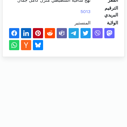
المقر
نهج ساقية الشطيطي منزل كامل جمال
الترقيم
5013
البريدي
الولاية
المنستير