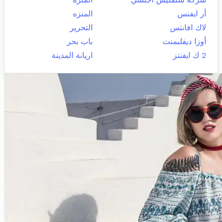
أر ايفنس
المنزه
لاك افانتس
التحرير
أوزا ديفلبمنت
باب بحر
2 ك ايفنتز
اريانة المدينة