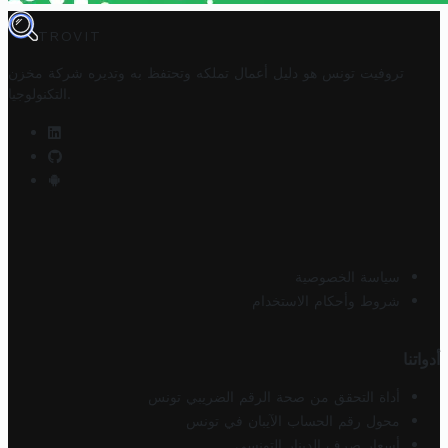
TROVIT
تروفيت تونس هو دليل أعمال تملكه وتحتفظ به وتديره
شركة مخزن
.
التكنولوجيا
سياسة الخصوصية
شروط وأحكام الاستخدام
أدواتنا
أداة التحقق من صحة الرقم الضريبي تونس
محول رقم الحساب الآيبان في تونس
أسعار صرف الدينار التونسي