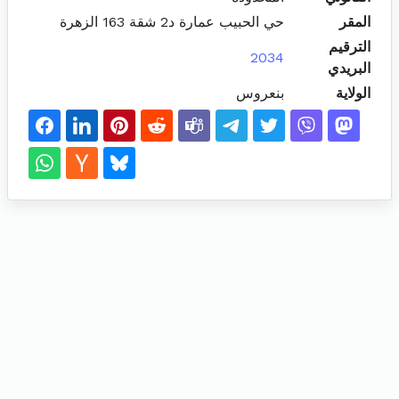
المقر
حي الحبيب عمارة د2 شقة 163 الزهرة
الترقيم
2034
البريدي
الولاية
بنعروس